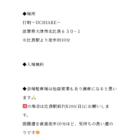
◆場所
打明〜UCHIAKE〜
滋賀県大津市北比良６３０−１
※比良駅より徒歩約10分
◆入場無料
◆会場駐車場は他店営業もあり満車になると思い
ます
の場合は比良駅前P(¥200/日)にお願いしま
す。
田園道を直進徒歩10分ほど、気持ちの良い道の
りです