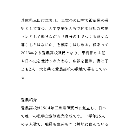
兵庫県三田市生まれ。11世帯の山村で鍛冶屋の長
男として育つ。大学卒業後大阪で材木会社の営業
マンとして働きながら「自分の手でつくる頑丈な
暮らしとはなにか」を模索しはじめる。縁あって
2013年より愛農高校職員となり、果樹部の主任
や日本史を受持つかたわら、広報を担当。妻と子
ども2人、犬と共に愛農高校の敷地で暮らしてい
る。
愛農紹介
愛農高校は1964年三重県伊賀市に創立し、日本
で唯一の私学全寮制農業高校です。一学年25人
の少人数で、職員も生徒も同じ敷地に住んでいる