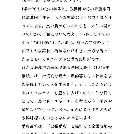
70%。学生も炊事場に入ります。
1学年20人ほどの学生と、教職員やその家族も同
じ敷地内に住み、大きな家族のような共同体を作
っています。食や農からのいのちを、人との関わ
りの中から平和について考え、”小さくて頑丈な
くらし”を目標にしています。都会の学校のよう
に華やかな高校生活はないけれど、大きな愛と生
きることへのリスペクトに満ちた場所です。
また愛農高校の母体である全国愛農会（1946年
創設）は、持続的な農業・農的暮らし・社会を求
め実践していく人を生み出し、そうした人々によ
るコミュニティーを豊かに広げていくことを目的
として、農や食、エネルギーを考える取り組みや
講座などを行っています。湖西に暮らす皆さんに
も興味深いものじゃないかと思います。
愛農高校は、「出張愛農」と銘打って全国各地の