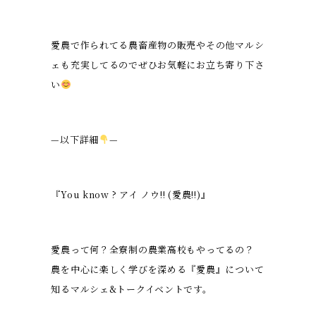
愛農で作られてる農畜産物の販売やその他マルシ
ェも充実してるのでぜひお気軽にお立ち寄り下さ
い
—以下詳細
—
『You know ? アイ ノウ‼︎ (愛農‼︎)』
愛農って何？全寮制の農業高校もやってるの？
農を中心に楽しく学びを深める『愛農』について
知るマルシェ&トークイベントです。