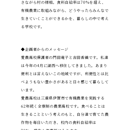
さながら村の様相。食料自給率は70%を超え、
有機農業に取組みながら、どうやったらみんなで
生きていくことができるかを、暮らしの中で考え
る学校です。
◆企画者からのメッセージ
愛農高校保護者の門田竜子と吉田香織です。私達
は今年の4月に湖西へ移住してきました。あまり
便利とは言えないこの地域ですが、利便性とは比
べようもない豊かさがあると日々感じて暮らして
います。
愛農高校は三重県伊賀市で有機農業を実践する
62年続く全寮制の農業高校です。食べることは
生きることという考えのもと、自分達で育てた農
作物を毎日いただき、校内の食料自給率は