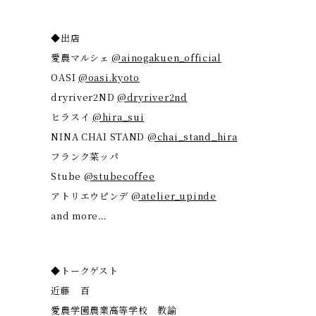
◆出店
愛農マルシェ
@ainogakuen_official
OASI
@oasi.kyoto
dryriver2ND
@dryriver2nd
ヒラスイ
@hira_sui
NINA CHAI STAND
@chai_stand_hira
フランク菜ッパ
Stube
@stubecoffee
アトリエウピンデ
@atelier_upinde
and more…
◆トークゲスト
近藤 百
愛農学園農業高等学校 教諭