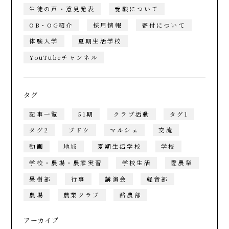
生徒の声・意見発表
受験について
OB・OG紹介
採用情報
寄付について
体験入学
夏期生活学校
YouTubeチャンネル
タグ
記事一覧
51期
クラブ活動
タグ1
タグ2
ブドウ
マルシェ
交流
動画
地域
夏期生活学校
学校
学校・農場・農家実習
学校生活
愛農祭
果樹部
行事
講演会
軽音部
農場
農業クラブ
酪農部
アーカイブ