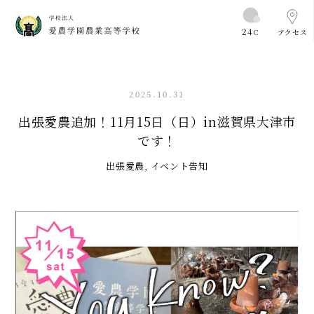
24
C
アクセス
2025.10.31
出張愛農追加！11月15日（日）in滋賀県大津市
です！
出張愛農
,
イベント告知