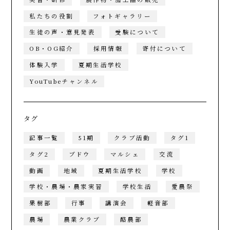
私たちの役割
フォトギャラリー
生徒の声・意見発表
受験について
OB・OG紹介
採用情報
寄付について
体験入学
夏期生活学校
YouTubeチャンネル
タグ
記事一覧
51期
クラブ活動
タグ1
タグ2
ブドウ
マルシェ
交流
動画
地域
夏期生活学校
学校
学校・農場・農家実習
学校生活
愛農祭
果樹部
行事
講演会
軽音部
農場
農業クラブ
酪農部