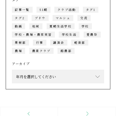
記事一覧
51期
クラブ活動
タグ1
タグ2
ブドウ
マルシェ
交流
動画
地域
夏期生活学校
学校
学校・農場・農家実習
学校生活
愛農祭
果樹部
行事
講演会
軽音部
農場
農業クラブ
酪農部
アーカイブ