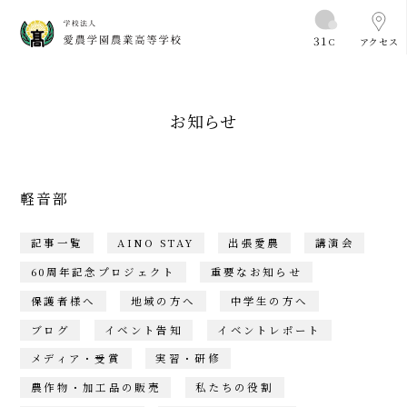
31
C
アクセス
お知らせ
軽音部
記事一覧
AINO STAY
出張愛農
講演会
60周年記念プロジェクト
重要なお知らせ
保護者様へ
地域の方へ
中学生の方へ
ブログ
イベント告知
イベントレポート
メディア・受賞
実習・研修
農作物・加工品の販売
私たちの役割