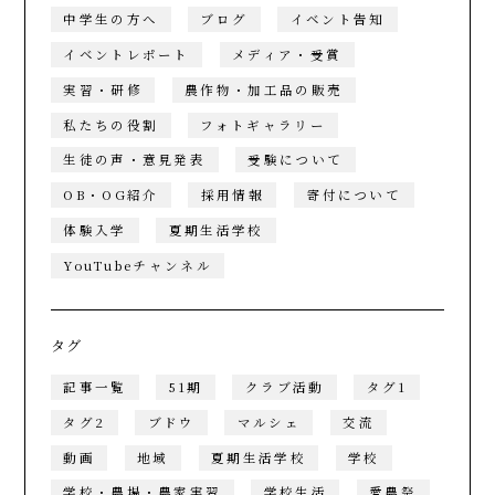
中学生の方へ
ブログ
イベント告知
イベントレポート
メディア・受賞
実習・研修
農作物・加工品の販売
私たちの役割
フォトギャラリー
生徒の声・意見発表
受験について
OB・OG紹介
採用情報
寄付について
体験入学
夏期生活学校
YouTubeチャンネル
タグ
記事一覧
51期
クラブ活動
タグ1
タグ2
ブドウ
マルシェ
交流
動画
地域
夏期生活学校
学校
学校・農場・農家実習
学校生活
愛農祭