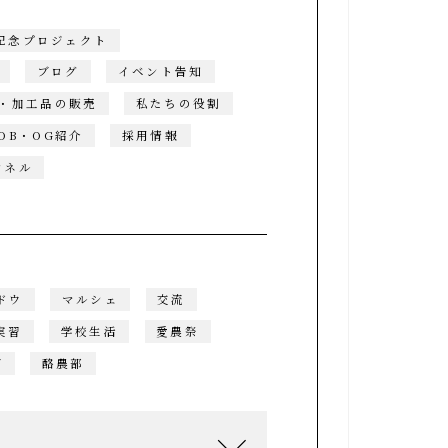
年記念プロジェクト
ブログ
イベント告知
・加工品の販売
私たちの役割
OB・OG紹介
採用情報
ンネル
ドウ
マルシェ
交流
実習
学校生活
愛農祭
ブ
酪農部