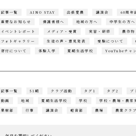
記事一覧
AINO STAY
出張愛農
講演会
60周
重要なお知らせ
保護者様へ
地域の方へ
中学生の方へ
イベントレポート
メディア・受賞
実習・研修
農作物
フォトギャラリー
生徒の声・意見発表
受験について
寄付について
体験入学
夏期生活学校
YouTubeチャ
記事一覧
51期
クラブ活動
タグ1
タグ2
ブ
動画
地域
夏期生活学校
学校
学校・農場・農家
果樹部
行事
講演会
軽音部
農場
農業クラ