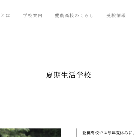
校とは
学校案内
愛農高校のくらし
受験情報
夏期⽣活学校
愛農⾼校では毎年夏休みに、